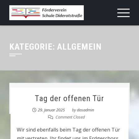
Skip
to
content
KATEGORIE:
ALLGEMEIN
Tag der offenen Tür
29. Januar 2025
by
dosadmin
Comment Closed
Wir sind ebenfalls beim Tag der offenen Tür
mit vertreten. Ihr findet uns im Erdgeschoss,