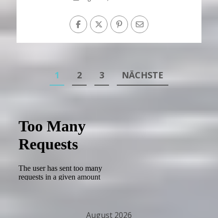
Seitennummerierung
1
2
3
NÄCHSTE
der
Beiträge
August 2026