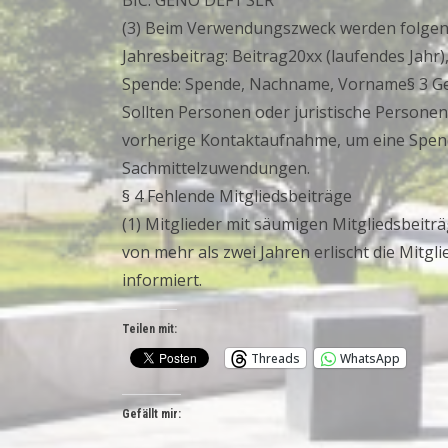
BIC: GENO DEF1 SLR
(3) Beim Verwendungszweck werden folgen
Jahresbeitrag: Beitrag20xx (laufendes Jah
Spende: Spende, Nachname, Vorname§ 3 Ge
Sollten Personen oder juristische Personen,
vorherige Kontaktaufnahme, um eine Spende
Sachmittelzuwendungen.
§ 4 Fehlende Mitgliedsbeiträge
(1) Mitglieder mit säumigen Mitgliedsbeit
von mehr als zwei Jahren erlischt die Mitgl
informiert.
Teilen mit:
Threads
WhatsApp
Gefällt mir: