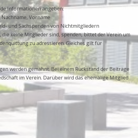
de Informationen angeben:
r), Nachname, Vorname
ld- und Sachspenden von Nichtmitgliedern
 die keine Mitglieder sind, spenden, bittet der Verein um
nquittung zu adressieren. Gleiches gilt für
rägen werden gemahnt. Bei einem Rückstand der Beiträge
iedschaft im Verein. Darüber wird das ehemalige Mitglied