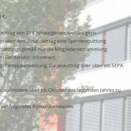
 €.
stbeitrag von 20 € hinausgehen, werden gern
n über den Zusatzbetrag eine Spendenquittung.
nn satzungsgemäß nur die Mitgliederversammlung
m Fall darüber informiert.
ng, Einzelüberweisung, Dauerauftrag oder über ein SEPA-
n.
es, spätestens aber bis Oktober des laufenden Jahres zu
 auf folgendes Konto überwiesen: