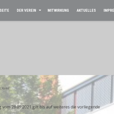
SEITE
DER VEREIN
MITWIRKUNG
AKTUELLES
IMPR
Closed
om 28.09.2021 gilt bis auf weiteres die vorliegende