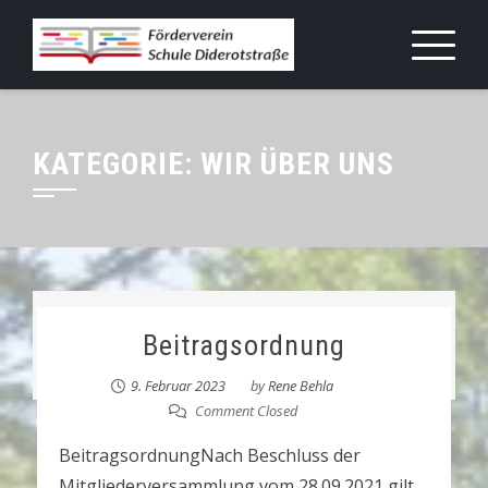
Skip
to
content
KATEGORIE:
WIR ÜBER UNS
Beitragsordnung
9. Februar 2023
by
Rene Behla
Comment Closed
BeitragsordnungNach Beschluss der
Mitgliederversammlung vom 28.09.2021 gilt