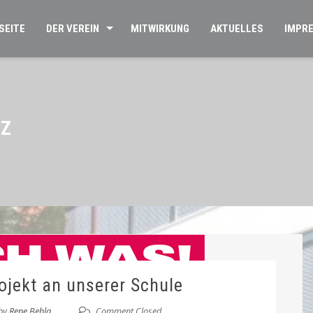
SEITE
DER VEREIN
MITWIRKUNG
AKTUELLES
IMPR
Z
ojekt an unserer Schule
by
Rene Behla
Comment Closed