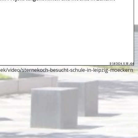
ek/video/sternekoch-besucht-schule-in-leipzig-moeckern