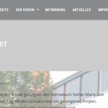
SEITE
DER VEREIN
MITWIRKUNG
AKTUELLES
IMPR
ST
Closed
es der Schule gelungen, den Sternekoch Stefan Marquard
er Tag mit den Schülern war ein gelungenes Projekt,