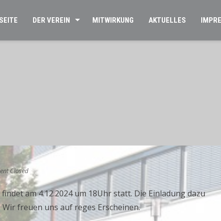
SEITE
DER VEREIN
MITWIRKUNG
AKTUELLES
IMPR
nt Closed
findet am 4.12.2024 um 18Uhr statt. Die Einladung dazu
t. Wir freuen uns auf reges Erscheinen.