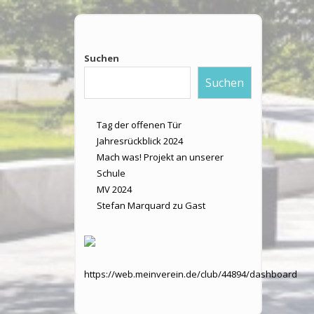
Suchen
Suchen
Tag der offenen Tür
Jahresrückblick 2024
Mach was! Projekt an unserer
Schule
MV 2024
Stefan Marquard zu Gast
:
https://web.meinverein.de/club/44894/dashboard
Spe
–