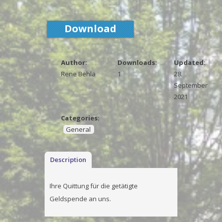
Download
Author:
Downloads:
Updated:
Rene Behla
1
28.
September
2021
Categories:
General
Description
Ihre Quittung für die getätigte
Geldspende an uns.