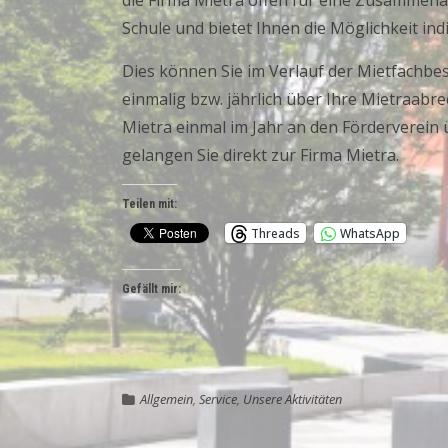
die Firma Mietra offen für eine Zusammenarb
Schule und bietet Ihnen die Möglichkeit ind
Dies können Sie im Verlauf der Mietfachbe
einmalig bzw. jährlich über Ihre Mietraa
Mietra einmal im Jahr an den Förderverei
gelangen Sie direkt zur Firma Mietra.
Teilen mit:
Threads
WhatsApp
Gefällt mir:
Allgemein
,
Service
,
Unsere Aktivitäten