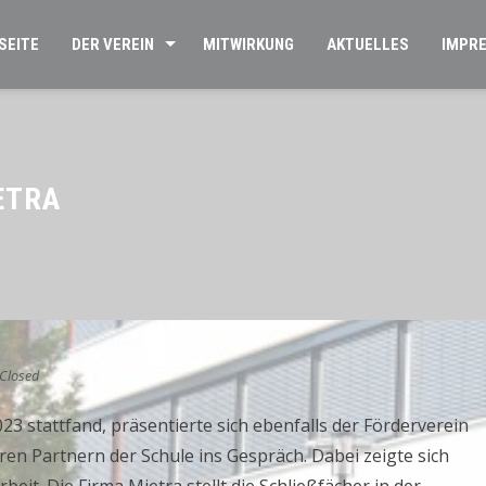
SEITE
DER VEREIN
MITWIRKUNG
AKTUELLES
IMPR
ETRA
Closed
3 stattfand, präsentierte sich ebenfalls der Förderverein
en Partnern der Schule ins Gespräch. Dabei zeigte sich