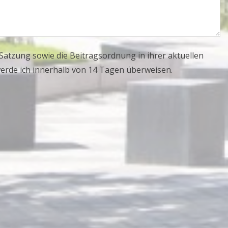
e Satzung sowie die Beitragsordnung in ihrer aktuellen
erde ich innerhalb von 14 Tagen überweisen.