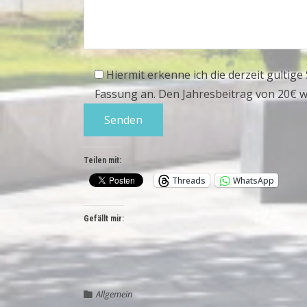
Hiermit erkenne ich die derzeit gültig
Fassung an. Den Jahresbeitrag von 20€ w
Teilen mit:
Threads
WhatsApp
Gefällt mir:
Allgemein